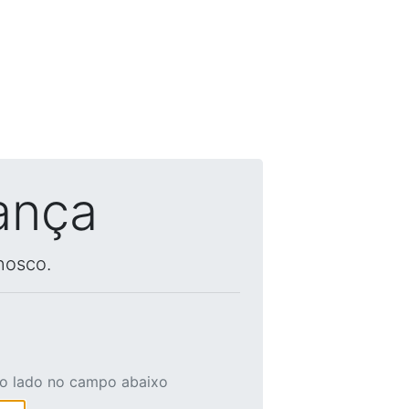
ança
nosco.
ao lado no campo abaixo