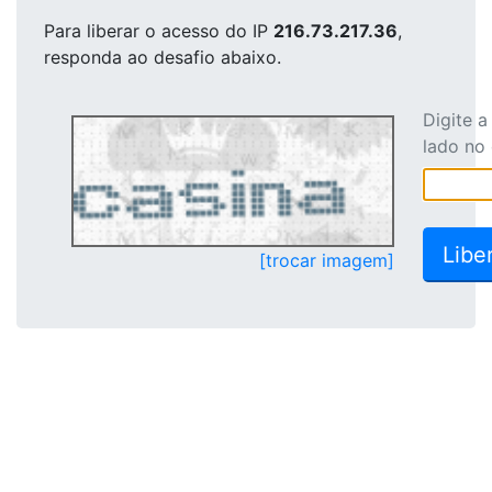
Para liberar o acesso
do IP
216.73.217.36
,
responda ao desafio abaixo.
Digite 
lado no
[trocar imagem]