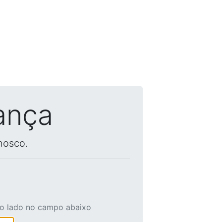
ança
nosco.
ao lado no campo abaixo