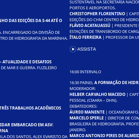
SUSTENTÁVEL NA SECRETARIA NACIO
PORTOS E AEROPORTOS.
CHRISTOPHER FLORENTINO
| CAPI
EDIÇÕES DO CHM CENTRO DE HIDRO
HO DAS EDIÇÕES DA S-44 ATÉ O
FLÁVIO ACATAUASSÚ
| PRESIDENTE
ESTAÇÕES DE TRANSBORDO DE CARG
A. ENCARREGADO DA DIVISÃO DE
ÍTALO FERREIRA
| PROFESSOR DA U
TRO DE HIDROGRAFIA DA MARINHA.
– ATUALIDADE E DESAFIOS
 DE MAR E GUERRA. FUZILEIRO
16:00 INTERVALO
16:30 PAINEL
A FORMAÇÃO DE HID
MODERADOR:
HELBER CARVALHO MACEDO
| CAPI
PESSOAL (CIAARA – DHN).
DEBATEDORES:
 TRÊS TRABALHOS ACADÊMICOS
ÁUREO MANENTE
| OCEANÓGRAFO. 
MARCELO SPERLE
| DIRETOR DE CO
BRASILEIRA DE HIDROGRAFIA. PROF
LIDAR EMBARCADO EM ASV:
JANEIRO.
ERNA
MARCO ANTONIO PIRES DE ALMEI
A DOS SANTOS, ALEX EVARISTO DA