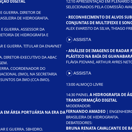
ÇÃO DIGITAL
12:10 APRESENTAÇÃO EM PLENÁRIO
SELECIONADOS PELA COMISSÃO AVA
 E GUERRA. DIRETOR DE
•
RECONHECIMENTO DE ALVOS SUBM
ASILEIRA DE HIDROGRAFIA.
CONJUNTAS DE MULTIFEIXE E SON
ALEX EVARISTO DA SILVA, THIAGO F
 E GUERRA. ASSESSOR DA
ETORIA DE HIDROGRAFIA E
R E GUERRA. TITULAR DA ENAVNET
•
ANÁLISE DE IMAGENS DE RADAR 
PLÁSTICO NA BAÍA DE GUANABAR
A. DIRETOR-EXECUTIVO DA ABAC
FLÁVIA PIOVANI, ARTHUR AYRES NE
GEM.
UERRA. COORDENADOR DO
CIONAL (IMO), NA SECRETARIA
SUNTOS DA IMO (CCA-IMO).
13:00 ALMOÇO LIVRE
14:30 PAINEL
A HIDROGRAFIA DE ÁG
TRANSFORMAÇÃO DIGITAL
MODERADOR:
FERNANDO AMADEO
| ENGENHEIRO
A EM ÁREA PORTUÁRIA NA ERA DA
BRASILEIRA DE HIDROGRAFIA.
DEBATEDORES:
BRUNA RENATA CAVALCANTE DE B
AR E GUERRA. SBHIDRO.