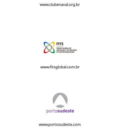
www.clubenaval.org.br
www.fitsglobal.com.br
www.portosudeste.com