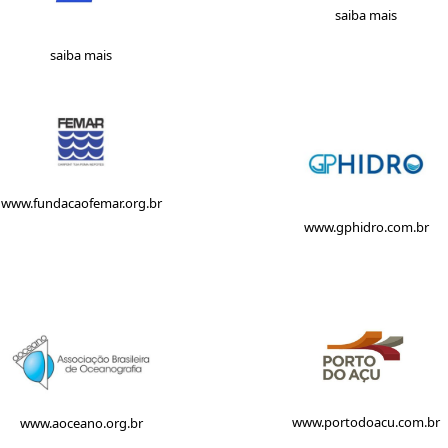
saiba mais
saiba mais
www.fundacaofemar.org.br
www.gphidro.com.br
www.portodoacu.com.br
www.aoceano.org.br