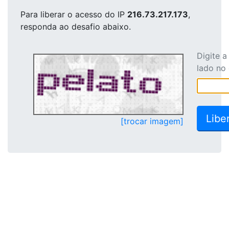
Para liberar o acesso
do IP
216.73.217.173
,
responda ao desafio abaixo.
Digite 
lado no
[trocar imagem]